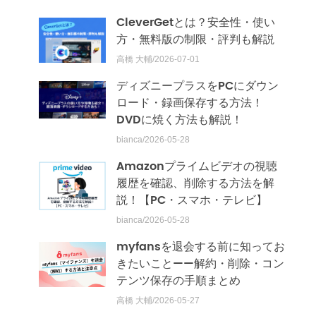
CleverGetとは？安全性・使い
方・無料版の制限・評判も解説
高橋 大輔/2026-07-01
ディズニープラスをPCにダウン
ロード・録画保存する方法！
DVDに焼く方法も解説！
bianca/2026-05-28
Amazonプライムビデオの視聴
履歴を確認、削除する方法を解
説！【PC・スマホ・テレビ】
bianca/2026-05-28
myfansを退会する前に知ってお
きたいこと——解約・削除・コン
テンツ保存の手順まとめ
高橋 大輔/2026-05-27