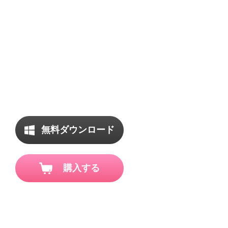
ンロード
Pluto TVからオンデマンド映画、TV番組、バラエテ
ィ、ドキュメンタリーなどのストリーミング動画を広告
なしで、720P フルHD高画質で簡単にダウンロード保存
無料ダウンロード
購入する
Windows 7/8/8.1/10/11