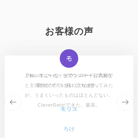
お客様の声
モ
マ
ろ
モ
これ、すごいな。ダウンロードは高速で
アメリカ在住でPluto TVの大ファンで、
これ、すごいな。ダウンロードは高速で
Plutoのムービーをダウンロードできる
これは大変役に立つツールです。お気に
と主張するソフトをいくつか使ってみた
安全ですぐに役に立ちます。
安全ですぐに役に立ちます。
入りのショーや映画を保存でオフライン
が、うまくいったものはほとんどない。
で見るって、本当に素晴らしいツールだ
CleverGetができた。最高。
モリス
モリス
と思います。
ろけ