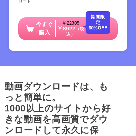
ロード
期間限
定
￥22305
今すぐ
60%OFF
￥8922
（税
購入
込）
動画ダウンロードは、も
っと簡単に。
1000以上のサイトから好
きな動画を高画質でダウ
ンロードして永久に保