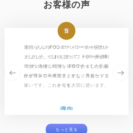
お客様の声
ハ
青
S
S
素晴らしいダウンロードツールが見つか
素晴らしいダウンロードツールが見つか
いつもFODで人気のドラマとバラエテ
たくさんのFODダウンローダーを使い
ましたが、やはりこのソフトが一番便利
りました。これを使って、FODから簡
ィを視聴します。このFODダウンロー
りました。これを使って、FODから簡
単かつ迅速に動画を保存できました。操
単かつ迅速に動画を保存できました。操
で使いやすいです。 FODすべての番組
ダーはFODのすべての動画を高画質で
作が簡単で高機能で、かなり秀逸なソフ
がダウンロードできますし、スピードも
作が簡単で高機能で、かなり秀逸なソフ
ダウンロードできます。最高です
速いです。これからも大切に使います。
トです。
わ！！！
トです。
ハラダ
sora
sora
青木
もっと見る