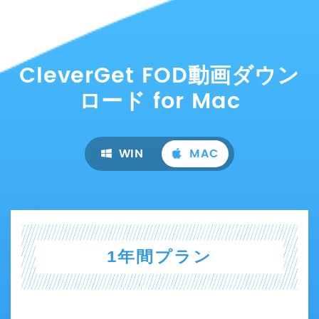
CleverGet FOD動画ダウン
ロード
for Mac
WIN
MAC
1年間プラン