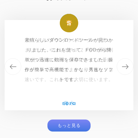
ハ
青
S
S
素晴らしいダウンロードツールが見つか
素晴らしいダウンロードツールが見つか
いつもFODで人気のドラマとバラエテ
たくさんのFODダウンローダーを使い
ましたが、やはりこのソフトが一番便利
りました。これを使って、FODから簡
ィを視聴します。このFODダウンロー
りました。これを使って、FODから簡
単かつ迅速に動画を保存できました。操
単かつ迅速に動画を保存できました。操
で使いやすいです。 FODすべての番組
ダーはFODのすべての動画を高画質で
作が簡単で高機能で、かなり秀逸なソフ
がダウンロードできますし、スピードも
作が簡単で高機能で、かなり秀逸なソフ
ダウンロードできます。最高です
速いです。これからも大切に使います。
トです。
わ！！！
トです。
ハラダ
sora
sora
青木
もっと見る