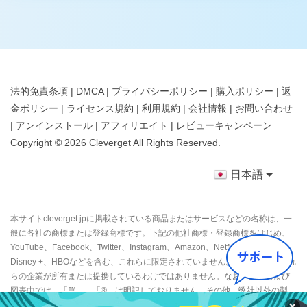
法的免責条項
|
DMCA
|
プライバシーポリシー
|
購入ポリシー
|
返
金ポリシー
|
ライセンス規約
|
利用規約
|
会社情報
|
お問い合わせ
|
アンインストール
|
アフィリエイト
|
レビューキャンペーン
Copyright ©
2026
Cleverget
All Rights Reserved.
日本語
本サイトcleverget.jpに掲載されている商品またはサービスなどの名称は、一
般に各社の商標または登録商標です。下記の他社商標・登録商標をはじめ、
YouTube、Facebook、Twitter、Instagram、Amazon、Netflix、Hulu、
Disney +、HBOなどを含む、これらに限定されていません。CleverGetはこれ
らの企業が所有または提携しているわけではありません。なお、文章および
図表中では、「™」、「®」は明記しておりません。その他、弊社以外の製
品・サービスの利用をご希望の際は、各社にお問い合わせください。