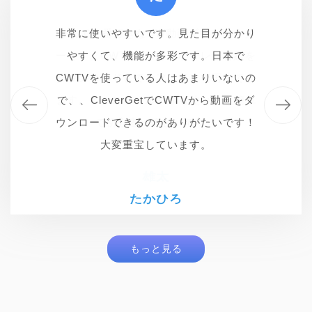
CWTVで動画を視聴する時に広告が多す
非常に使いやすいです。見た目が分かり
今まで一番好きなCW動画ダウンローダ
今まで一番好きなCW動画ダウンローダ
ーです。CWTVから好きなテレビ番組を
ーです。CWTVから好きなテレビ番組を
ぎて邪魔！CleverGetのおかげで、無事
やすくて、機能が多彩です。日本で
ダウンロードしてオフラインで再生でき
にCWTVから動画を保存できました！こ
CWTVを使っている人はあまりいないの
ダウンロードしてオフラインで再生でき
ます。インストール手順も使い方も簡単
れでオフライン再生が可能になります。
ます。インストール手順も使い方も簡単
で、、CleverGetでCWTVから動画をダ
とてもシンプルで使いやすいです。これ
ウンロードできるのがありがたいです！
で初心者に優しいです。
で初心者に優しいです。
以上のソフトはないと思っています。
大変重宝しています。
雄太
雄太
たかひろ
圭哉
もっと見る