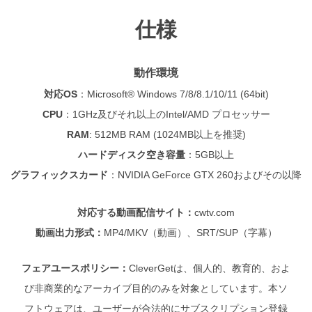
仕様
動作環境
対応OS
：
Microsoft® Windows 7/8/8.1/10/11 (64bit)
CPU
：
1GHz及びそれ以上のIntel/AMD プロセッサー
RAM
: 512MB RAM (1024MB以上を推奨)
ハードディスク空き容量
：
5GB以上
グラフィックスカード
：NVIDIA GeForce GTX 260およびその以降
対応する動画配信サイト：
cwtv.com
動画出力形式：
MP4/MKV（動画）、SRT/SUP（字幕）
フェアユースポリシー：
CleverGetは、個人的、教育的、およ
び非商業的なアーカイブ目的のみを対象としています。本ソ
フトウェアは、ユーザーが合法的にサブスクリプション登録