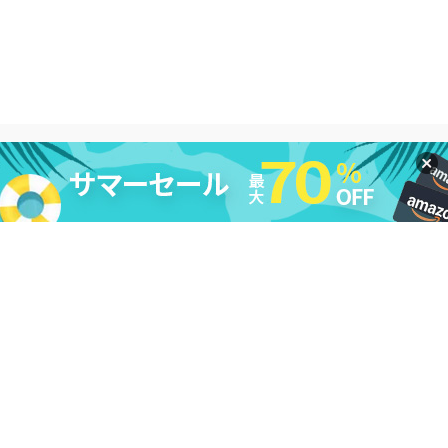
法的免責条項
|
DMCA
|
プライバシーポリシー
|
購入ポリシー
|
返
金ポリシー
|
ライセンス規約
|
利用規約
|
会社情報
|
お問い合わせ
|
アンインストール
|
アフィリエイト
|
レビューキャンペーン
Copyright ©
2026
Cleverget
All Rights Reserved.
日本語
本サイトcleverget.jpに掲載されている商品またはサービスなどの名称は、一
般に各社の商標または登録商標です。下記の他社商標・登録商標をはじめ、
YouTube、Facebook、Twitter、Instagram、Amazon、Netflix、Hulu、
Disney +、HBOなどを含む、これらに限定されていません。CleverGetはこれ
らの企業が所有または提携しているわけではありません。なお、文章および
図表中では、「™」、「®」は明記しておりません。その他、弊社以外の製