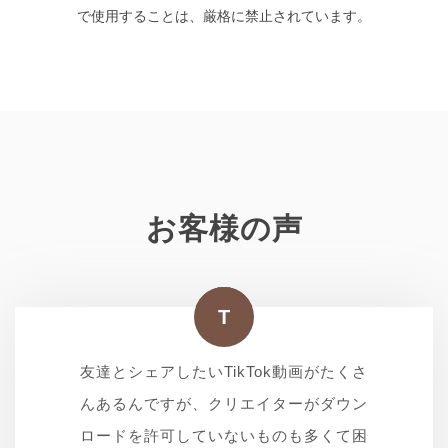
で使用することは、厳格に禁止されています。
お客様の声
悟
斎
陽
T
仕事でTikTokのトレンド動画を参考にす
友達とシェアしたいTikTok動画がたくさ
子供が好きなTikTokのダンス動画や、料
生徒に紹介したいTikTokの楽曲や、
ることが多いのですが、公式機能だとウ
んあるんですが、クリエイターがダウン
理のレシピ動画をよく保存しています。
BGMとして使えそうな音源を探すこと
が多いのですが、動画から音源だけを抽
ォーターマークが入ってしまうのが悩み
ロードを許可していないものも多くて困
以前はロゴが入って邪魔だったり、画質