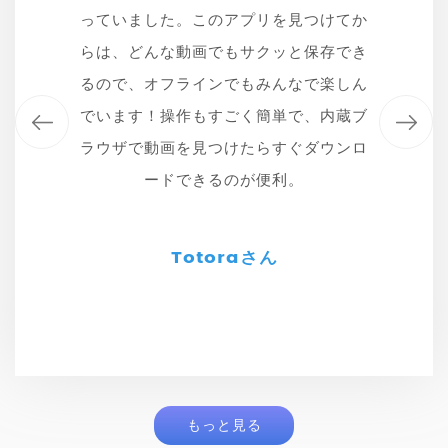
出できる機能がとても役立っています。
っていました。このアプリを見つけてか
が悪かったりしたのですが、CleverGet
でした。CleverGet TikTokダウンロー
ダーを使い始めてからは、ロゴなしで高
らは、どんな動画でもサクッと保存でき
は本当にきれいに保存できるので感動し
MP3やM4Aで保存できるので、すぐに
音楽プレーヤーに取り込んで、授業で活
画質の動画を保存できるので、資料作成
るので、オフラインでもみんなで楽しん
ました。特に、MP4形式で保存できる
用したり、個人的に楽しんだりしていま
やアイデア出しが格段にスムーズになり
でいます！操作もすごく簡単で、内蔵ブ
ので、家族のスマホやタブレット、テレ
す。音質もクリアで、まさに求めていた
ラウザで動画を見つけたらすぐダウンロ
ビでも簡単に見せられるのが嬉しいです
ました。特に1080Pで保存できるのは、
機能でした。TikTokの動画保存だけでな
プロとして本当に助かります。
ードできるのが便利。
ね。
く、音源保存にも特化しているのが素晴
らしいです。
Totoraさん
斎藤さん
陽子さん
悟さん
もっと見る