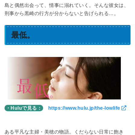
島と偶然出会って、情事に溺れていく。そんな彼女は、
刑事から黒崎の行方が分からないと告げられる…。
最低。
・Huluで見る：
https://www.hulu.jp/the-lowlife
ある平凡な主婦・美穂の物語。くだらない日常に飽き