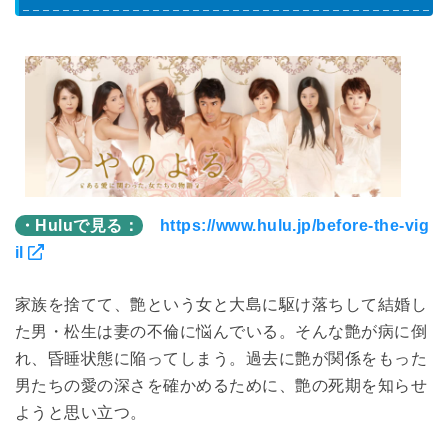
・Huluで見る：
https://www.hulu.jp/before-the-vig
il
家族を捨てて、艶という女と大島に駆け落ちして結婚し
た男・松生は妻の不倫に悩んでいる。そんな艶が病に倒
れ、昏睡状態に陥ってしまう。過去に艶が関係をもった
男たちの愛の深さを確かめるために、艶の死期を知らせ
ようと思い立つ。