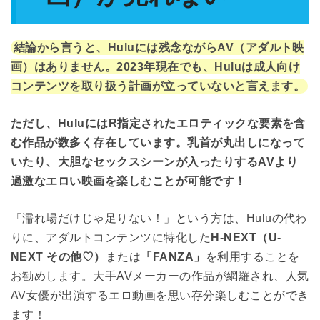
結論から言うと、Huluには残念ながらAV（アダルト映
画）はありません。2023年現在でも、Huluは成人向け
コンテンツを取り扱う計画が立っていないと言えます。
ただし、HuluにはR指定されたエロティックな要素を含
む作品が数多く存在しています。乳首が丸出しになって
いたり、大胆なセックスシーンが入ったりするAVより
過激なエロい映画を楽しむことが可能です！
「濡れ場だけじゃ足りない！」という方は、Huluの代わ
りに、アダルトコンテンツに特化した
H-NEXT（U-
NEXT その他♡）
または
「FANZA」
を利用することを
お勧めします。大手AVメーカーの作品が網羅され、人気
AV女優が出演するエロ動画を思い存分楽しむことができ
ます！