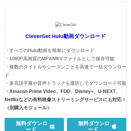
CleverGet Hulu動画ダウンロード
・すべてのHulu動画を簡単にダウンロード
・1080P高画質のMP4/MKVファイルとして保存可能
・複数のタイトルやシーズンごとを高速で一括ダウンロー
ド
・多言語字幕や音声トラックを選択してダウンロード可能
・Amazon Prime Video、FOD、Disney+、U-NEXT、
Netflixなどの有料映像ストリーミングサービスにも対応！
（別購入モジュール）
無料ダウンロ
無料ダウンロ
ード
ード