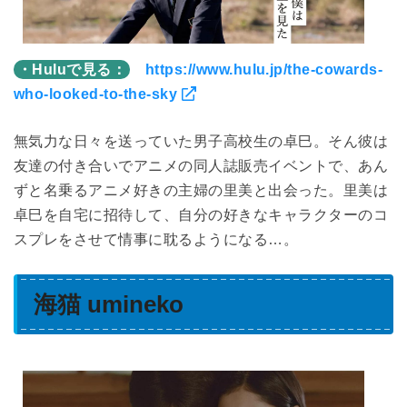
・Huluで見る：
https://www.hulu.jp/the-cowards-
who-looked-to-the-sky
無気力な日々を送っていた男子高校生の卓巳。そん彼は
友達の付き合いでアニメの同人誌販売イベントで、あん
ずと名乗るアニメ好きの主婦の里美と出会った。里美は
卓巳を自宅に招待して、自分の好きなキャラクターのコ
スプレをさせて情事に耽るようになる…。
海猫 umineko