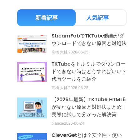
新着記事
人気記事
StreamFabでTKTube動画がダ
ウンロードできない原因と対処法
高橋 大輔/2026-06-25
TKTubeをトルミルでダウンロー
ドできない時はどうすればいい？
代替ツールをご紹介
高橋 大輔/2026-06-25
【2026年最新】TKTube HTML5
が見れない原因と対処法まとめ｜
実際に試して分かった解決策
bianca/2026-06-24
CleverGetとは？安全性・使い