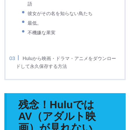
語
彼女がその名を知らない鳥たち
最低。
不機嫌な果実
Huluから映画・ドラマ・アニメをダウンロー
ドして永久保存する方法
残念！Huluでは
AV（アダルト映
画）が見れない