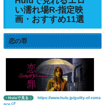
Huluで見れるエロ
い濡れ場R-指定映
画・おすすめ11選
恋の罪
・Huluで見る：
https://www.hulu.jp/guilty-of-roma
nce