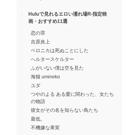
Huluで見れるエロい濡れ場R-指定映
画・おすすめ11選
恋の罪
吉原炎上
ベロニカは死ぬことにした
へルタースケルター
ふがいない僕は空を見た
海猫 umineko
ユダ
つやのよる ある愛に関わった、女たち
の物語
彼女がその名を知らない鳥たち
最低。
不機嫌な果実