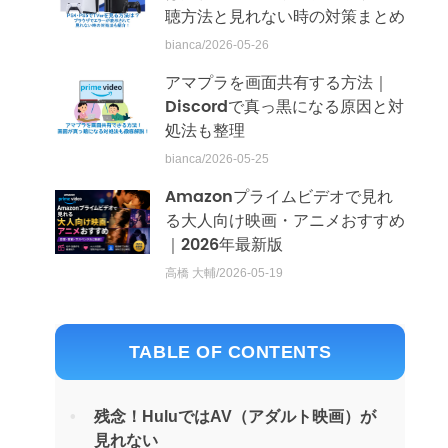
聴方法と見れない時の対策まとめ
bianca/2026-05-26
アマプラを画面共有する方法｜
Discordで真っ黒になる原因と対
処法も整理
bianca/2026-05-25
Amazonプライムビデオで見れ
る大人向け映画・アニメおすすめ
｜2026年最新版
高橋 大輔/2026-05-19
TABLE OF CONTENTS
残念！HuluではAV（アダルト映画）が
見れない