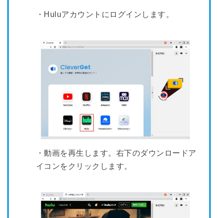
・Huluアカウントにログインします。
・動画を再生します。右下のダウンロードア
イコンをクリックします。