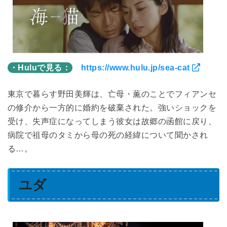
・Huluで見る：
https://www.hulu.jp/sea-cat
東京で暮らす野田美輝は、亡母・薫のことでフィアンセ
の修介から一方的に婚約を破棄された。強いショックを
受け、失声症になってしまう彼女は故郷の函館に戻り、
病院で祖母のタミから母の死の経緯について聞かされ
る…。
ユダ