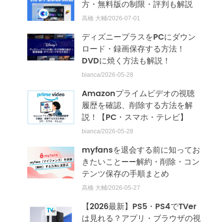
方・無料版の制限・評判も解説
高橋 大輔/2026-07-01
ディズニープラスをPCにダウン
ロード・録画保存する方法！
DVDに焼く方法も解説！
bianca/2026-05-28
Amazonプライムビデオの視聴
履歴を確認、削除する方法を解
説！【PC・スマホ・テレビ】
bianca/2026-05-28
myfansを退会する前に知ってお
きたいこと——解約・削除・コン
テンツ保存の手順まとめ
高橋 大輔/2026-05-27
【2026最新】PS5・PS4でTVer
は見れる？アプリ・ブラウザの視