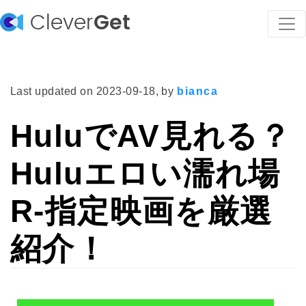
Clever
Get
Last updated on
2023-09-18
, by
bianca
HuluでAV見れる？
Huluエロい濡れ場
R-指定映画を厳選
紹介！