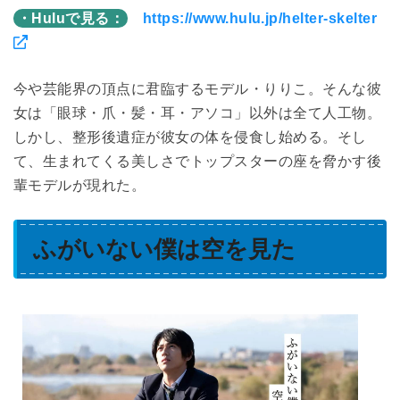
・Huluで見る：
https://www.hulu.jp/helter-skelter
今や芸能界の頂点に君臨するモデル・りりこ。そんな彼
女は「眼球・爪・髪・耳・アソコ」以外は全て人工物。
しかし、整形後遺症が彼女の体を侵食し始める。そし
て、生まれてくる美しさでトップスターの座を脅かす後
輩モデルが現れた。
ふがいない僕は空を見た