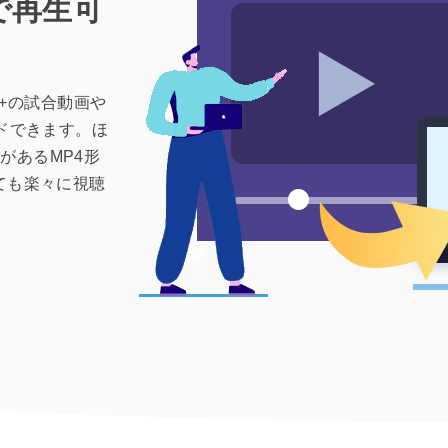
で再生可
PN+の試合動画や
ードできます。ほ
があるMP4形
ても楽々に視聴