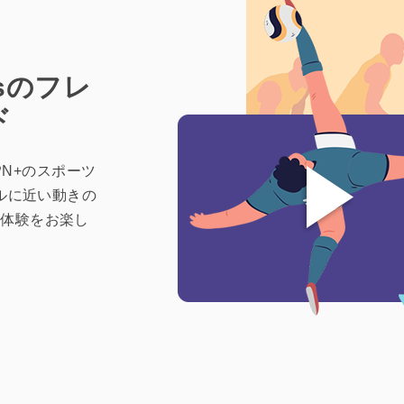
psのフレ
ド
SPN+のスポーツ
アルに近い動きの
覚体験をお楽し