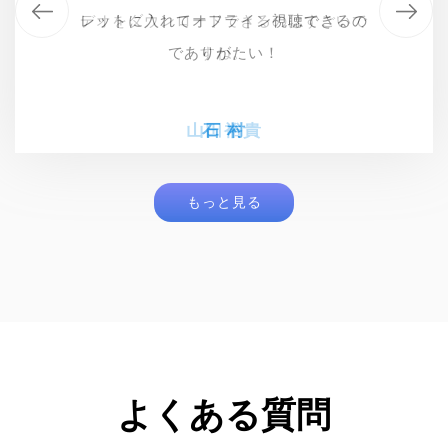
デオをダウンロードできるのはすごいで
このソフトを使えば、Netflixの作品を永
レットに入れてオフライン視聴できるの
デオをダウンロードできるのはすごいで
久に保存できます！おすすめです♪
でありがたい！
すね。
すね。
山田裕貴
山田裕貴
ヒガシ
石 村
もっと見る
よくある質問