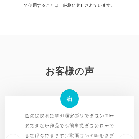
で使用することは、厳格に禁止されています。
お客様の声
山
ヒ
石
山
確かに便利です。通常のソフトはNetflix
Netflix内でダウンロードした作品は有効
このソフトはNetflixアプリでダウンロー
確かに便利です。通常のソフトはNetflix
のスクリーンショットを撮ることさえで
期限が切れると見れなくなって、再ダウ
ドできない作品でも簡単にダウンロード
のスクリーンショットを撮ることさえで
きないのに、このソフトはNetflixからビ
ンロードする必要があるので面倒です。
して保存できます。動画ファイルをタブ
きないのに、このソフトはNetflixからビ