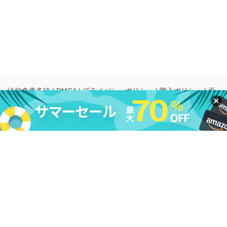
法的免責条項
|
DMCA
|
プライバシーポリシー
|
購入ポリシー
|
返
金ポリシー
|
ライセンス規約
|
利用規約
|
会社情報
|
お問い合わせ
|
アンインストール
|
アフィリエイト
|
レビューキャンペーン
Copyright ©
2026
Cleverget
All Rights Reserved.
日本語
本サイトcleverget.jpに掲載されている商品またはサービスなどの名称は、一
般に各社の商標または登録商標です。下記の他社商標・登録商標をはじめ、
YouTube、Facebook、Twitter、Instagram、Amazon、Netflix、Hulu、
Disney +、HBOなどを含む、これらに限定されていません。CleverGetはこれ