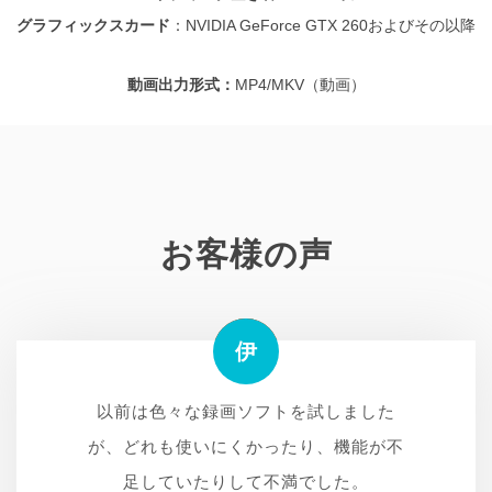
グラフィックスカード
：NVIDIA GeForce GTX 260およびその以降
動画出力形式：
MP4/MKV（動画）
お客様の声
伊
イ
伊
あ
仕事で画面録画が必要になり、無料のソ
趣味で動画編集をしていて、YouTubeの
好きなYouTuberの動画をまとめて保存
以前は色々な録画ソフトを試しました
が、どれも使いにくかったり、機能が不
動画を参考にすることが多いのですが、
したくて、このソフトを使ってみまし
フトを色々試しましたが、CleverGet
た。操作が簡単で、すぐに録画できまし
CleverGet Recorderのおかげでオフラ
Recorderが一番使いやすかったです。
足していたりして不満でした。