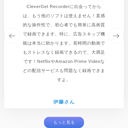
特に、録画範囲を自動で認識してくれる
インでも見れるようになりました！広告
た。4Kの高画質で録画できるのも嬉し
CleverGet Recorderに出会ってから
いです。内蔵ブラウザで動画を探して、
機能が便利。プレゼン資料作成が捗りま
は、もう他のソフトは使えません！直感
なしで録画できるのも嬉しいポイント。
そのまま録画できるのも便利です。無料
的な操作性で、初心者でも簡単に高画質
す。4K録画もできるので、後から見返
無料なのに高機能で驚いています。
す時も綺麗で見やすいのが良いですね。
で録画できます。特に、広告スキップ機
なのに高機能で、本当に助かっていま
能は本当に助かります。長時間の動画で
す！
あかりさん
もストレスなく録画できるので、大満足
イロハさん
です！NetflixやAmazon Prime Videoな
伊吹さん
どの配信サービスも問題なく録画できま
すよ。
伊藤さん
もっと見る