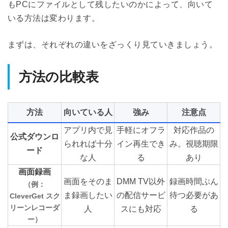
もPCにファイルとして残したいのかによって、向いて
いる方法は変わります。
まずは、それぞれの違いをざっくり見ていきましょう。
方法の比較表
方法
向いている人
強み
注意点
アプリ内で見
手軽にオフラ
対応作品の
公式ダウンロ
られれば十分
イン再生でき
み。視聴期限
ード
な人
る
あり
画面録画
画面をそのま
DMM TV以外
録画時間ぶん
（例：
ま録画したい
の配信サービ
待つ必要があ
CleverGet スク
リーンレコーダ
人
スにも対応
る
ー）