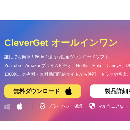
CleverGet オールインワン
誰にでも簡単！66-in-1強力な動画ダウンロードソフト。
YouTube、Amazonプライムビデオ、Netflix、Hulu、Disney+、D
1000以上の有料・無料動画配信サイトから映画、ドラマや音
無料ダウンロード
製品詳細
プライバシー保護
マルウェアなし