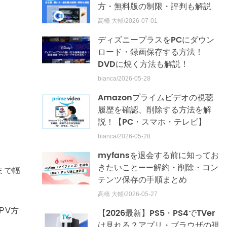
方・無料版の制限・評判も解説
高橋 大輔/2026-07-01
ディズニープラスをPCにダウン
ロード・録画保存する方法！
DVDに焼く方法も解説！
bianca/2026-05-28
Amazonプライムビデオの視聴
履歴を確認、削除する方法を解
説！【PC・スマホ・テレビ】
bianca/2026-05-28
myfansを退会する前に知ってお
きたいこと——解約・削除・コン
まで幅
テンツ保存の手順まとめ
高橋 大輔/2026-05-27
PV方
【2026最新】PS5・PS4でTVer
は見れる？アプリ・ブラウザの視