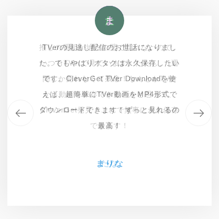
ケ
上
た
ま
推しの番組が地方の壁で見れないので、
このtver動画ダウンロードソフトを使っ
TVerの見逃し配信のお世話になりまし
地上波放送をスマホでみないから、
て購入した大事な動画を保存し再生して
た。でもやはりオタクは永久保存したい
いつもTVerで見ています。ただし、1週
TVerの番組がダウンロードできるソフ
トを探しています。他のソフトを試して
ますが結構セキュリティもしっかりして
間しか見れなくて残念！なんとかTVer
です。CleverGet TVer Downloadを使
みてもダウンロードが出来なかったのに
えば、超簡単にTVer動画をMP4形式で
いて使い勝手のいいソフトだと思う。
から動画を保存できるのかと思って、
こちらのアプリを使用したらダウンロー
ダウンロードできます！ずっと見れるの
CleverGet発見！これで無事に永久保存
ドが出来ました。ダウンロードが簡単に
できます！
最高！
上原かえり
出来て、速度も圧倒的に速いので、とて
も重宝しています。
まりな
たな
ケンジ