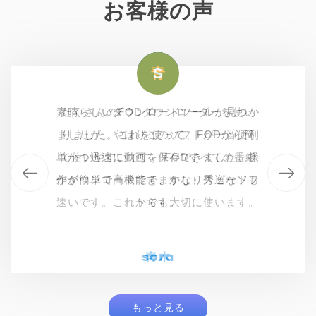
お客様の声
ハ
青
S
S
素晴らしいダウンロードツールが見つか
素晴らしいダウンロードツールが見つか
いつもFODで人気のドラマとバラエテ
たくさんのFODダウンローダーを使い
ましたが、やはりこのソフトが一番便利
りました。これを使って、FODから簡
ィを視聴します。このFODダウンロー
りました。これを使って、FODから簡
単かつ迅速に動画を保存できました。操
単かつ迅速に動画を保存できました。操
で使いやすいです。 FODすべての番組
ダーはFODのすべての動画を高画質で
作が簡単で高機能で、かなり秀逸なソフ
がダウンロードできますし、スピードも
作が簡単で高機能で、かなり秀逸なソフ
ダウンロードできます。最高です
速いです。これからも大切に使います。
トです。
わ！！！
トです。
ハラダ
sora
sora
青木
もっと見る