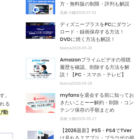
方・無料版の制限・評判も解説
高橋 大輔/2026-07-01
ディズニープラスをPCにダウン
ロード・録画保存する方法！
DVDに焼く方法も解説！
bianca/2026-05-28
Amazonプライムビデオの視聴
履歴を確認、削除する方法を解
説！【PC・スマホ・テレビ】
bianca/2026-05-28
myfansを退会する前に知ってお
です。
きたいこと——解約・削除・コン
られる
テンツ保存の手順まとめ
び動
高橋 大輔/2026-05-27
【2026最新】PS5・PS4でTVer
は見れる？アプリ・ブラウザの視