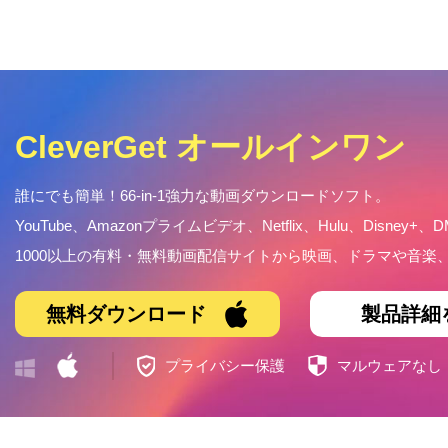
CleverGet オールインワン
誰にでも簡単！66-in-1強力な動画ダウンロードソフト。
YouTube、Amazonプライムビデオ、Netflix、Hulu、Disney+、D
1000以上の有料・無料動画配信サイトから映画、ドラマや音
無料ダウンロード
製品詳細
プライバシー保護
マルウェアなし