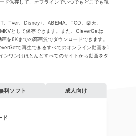
ード保存して、オフラインでいつでもどこでも視
、Tver、Disney+、ABEMA、FOD、楽天、
KVとして保存できます。また、CleverGetは
有サイトから動画を8Kまでの高画質でダウンロードできます。
erGetで再生できるすべてのオンライン動画を1
tオールインワンはほとんどすべてのサイトから動画をダ
無料ソフト
成人向け
ード
M3U8動画ダ