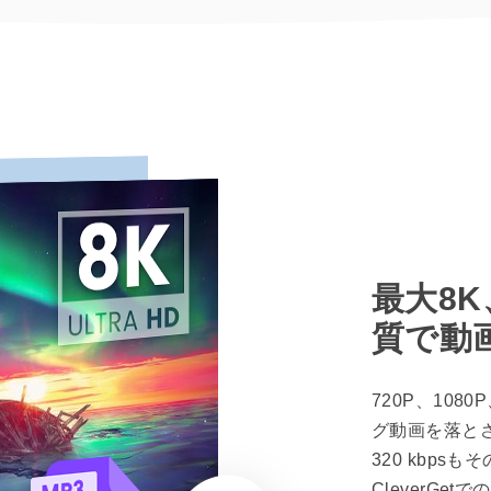
最大8K
質で動
720P、10
グ動画を落と
320 kbp
CleverG