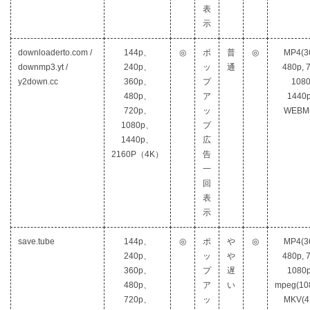
表
示
downloaderto.com /
144p、
◎
ポ
普
◎
MP4(3
downmp3.yt /
240p、
ッ
通
480p, 
y2down.cc
360p、
プ
1080
480p、
ア
1440
720p、
ッ
WEBM(
1080p、
プ
1440p、
広
2160P（4K）
告
一
回
表
示
save.tube
144p、
◎
ポ
や
◎
MP4(3
240p、
ッ
や
480p, 
360p、
プ
遅
1080
480p、
ア
い
mpeg(10
720p、
ッ
MKV(4