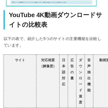
YouTube 4K動画ダウンロードサ
イトの比較表
以下の表で、紹介した5つのサイトの主要機能を比較し
ています。
サイト
対応画質
日
広
ダ
音
動画
（解像度）
本
告
ウ
声
語
の
ン
抽
対
量
ロ
出
応
ー
機
ド
能
速
度