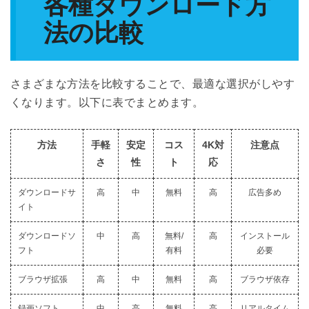
各種ダウンロード方
法の比較
さまざまな方法を比較することで、最適な選択がしやす
くなります。以下に表でまとめます。
方法
手軽
安定
コス
4K対
注意点
さ
性
ト
応
ダウンロードサ
高
中
無料
高
広告多め
イト
ダウンロードソ
中
高
無料/
高
インストール
フト
有料
必要
ブラウザ拡張
高
中
無料
高
ブラウザ依存
録画ソフト
中
高
無料
高
リアルタイム