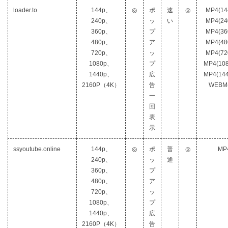
loader.to
144p、
◎
ポ
速
◎
MP4(14
240p、
ッ
い
MP4(24
360p、
プ
MP4(36
480p、
ア
MP4(48
720p、
ッ
MP4(72
1080p、
プ
MP4(10
1440p、
広
MP4(14
2160P（4K）
告
WEBM(
一
回
表
示
ssyoutube.online
144p、
◎
ポ
普
◎
MP
240p、
ッ
通
360p、
プ
480p、
ア
720p、
ッ
1080p、
プ
1440p、
広
2160P（4K）
告