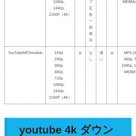
1080p、
プ
WEBM(
1440p、
広
2160P（4K）
告
一
回
表
示
YouTubeMP3modoki
144p、
◎
な
遅
◎
MP4 (3
240p、
し
い
480p, 
360p、
1080p, 
480p、
WEBM 
720p、
1080p、
1440p、
2160P（4K）
youtube 4k ダウン