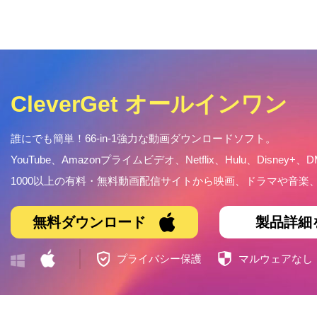
CleverGet オールインワン
誰にでも簡単！66-in-1強力な動画ダウンロードソフト。
YouTube、Amazonプライムビデオ、Netflix、Hulu、Disney+、D
1000以上の有料・無料動画配信サイトから映画、ドラマや音
無料ダウンロード
製品詳細
プライバシー保護
マルウェアなし