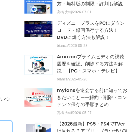
方・無料版の制限・評判も解説
高橋 大輔/2026-07-01
ディズニープラスをPCにダウン
ロード・録画保存する方法！
DVDに焼く方法も解説！
bianca/2026-05-28
Amazonプライムビデオの視聴
履歴を確認、削除する方法を解
説！【PC・スマホ・テレビ】
bianca/2026-05-28
myfansを退会する前に知ってお
きたいこと——解約・削除・コン
、いつ
テンツ保存の手順まとめ
高橋 大輔/2026-05-27
【2026最新】PS5・PS4でTVer
は見れる？アプリ・ブラウザの視