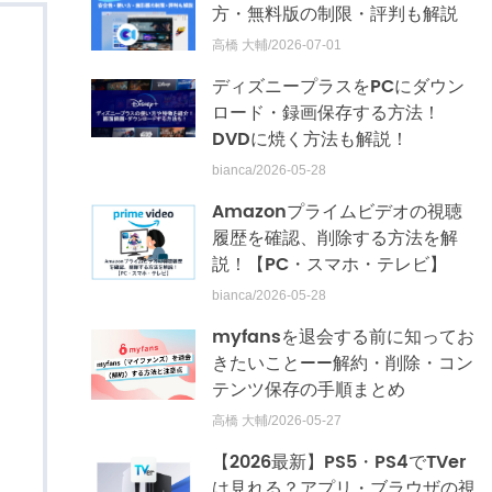
方・無料版の制限・評判も解説
高橋 大輔/2026-07-01
ディズニープラスをPCにダウン
ロード・録画保存する方法！
DVDに焼く方法も解説！
bianca/2026-05-28
Amazonプライムビデオの視聴
履歴を確認、削除する方法を解
説！【PC・スマホ・テレビ】
bianca/2026-05-28
myfansを退会する前に知ってお
きたいこと——解約・削除・コン
テンツ保存の手順まとめ
高橋 大輔/2026-05-27
【2026最新】PS5・PS4でTVer
は見れる？アプリ・ブラウザの視