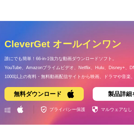
CleverGet オールインワン
誰にでも簡単！66-in-1強力な動画ダウンロードソフト。
YouTube、Amazonプライムビデオ、Netflix、Hulu、Disney+、D
1000以上の有料・無料動画配信サイトから映画、ドラマや音
無料ダウンロード
製品詳細
プライバシー保護
マルウェアなし