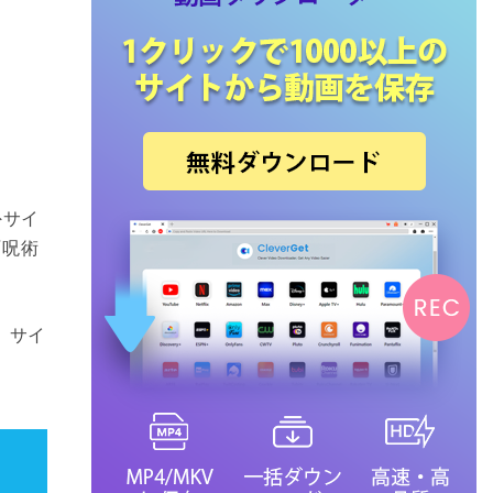
外サイ
『呪術
。サイ