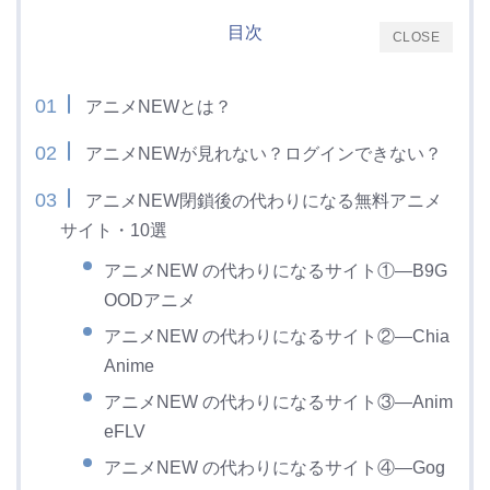
目次
CLOSE
アニメNEWとは？
アニメNEWが見れない？ログインできない？
アニメNEW閉鎖後の代わりになる無料アニメ
サイト・10選
アニメNEW の代わりになるサイト①―B9G
OODアニメ
アニメNEW の代わりになるサイト②―Chia
Anime
アニメNEW の代わりになるサイト③―Anim
eFLV
アニメNEW の代わりになるサイト④―Gog