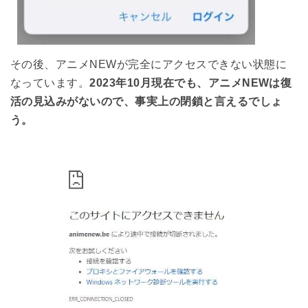
その後、アニメNEWが完全にアクセスできない状態に
なっています。
2023年10月現在でも、アニメNEWは復
活の見込みがないので、事実上の閉鎖と言えるでしょ
う。