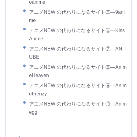
oanime
アニメNEW の代わりになるサイト⑤―9ani
me
アニメNEW の代わりになるサイト⑥―Kiss
Anime
アニメNEW の代わりになるサイト⑦―ANIT
UBE
アニメNEW の代わりになるサイト⑧―Anim
eHeaven
アニメNEW の代わりになるサイト⑨―Anim
eFrenzy
アニメNEW の代わりになるサイト⑩―Anim
egg