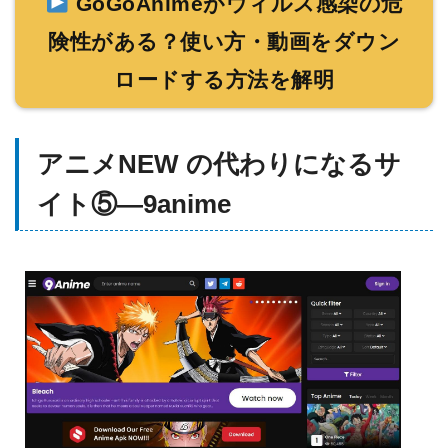
GoGoAnimeがウィルス感染の危
険性がある？使い方・動画をダウン
ロードする方法を解明
アニメNEW の代わりになるサ
イト⑤―9anime