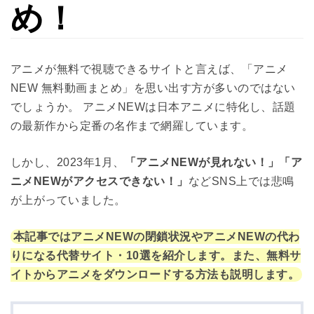
め！
アニメが無料で視聴できるサイトと言えば、「アニメ
NEW 無料動画まとめ」を思い出す方が多いのではない
でしょうか。 アニメNEWは日本アニメに特化し、話題
の最新作から定番の名作まで網羅しています。
しかし、2023年1月、
「アニメNEWが見れない！」「ア
ニメNEWがアクセスできない！」
などSNS上では悲鳴
が上がっていました。
本記事ではアニメNEWの閉鎖状況やアニメNEWの代わ
りになる代替サイト・10選を紹介します。また、無料サ
イトからアニメをダウンロードする方法も説明します。