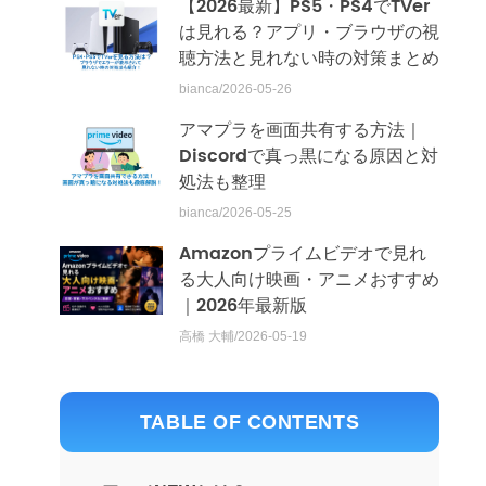
【2026最新】PS5・PS4でTVer
は見れる？アプリ・ブラウザの視
聴方法と見れない時の対策まとめ
bianca/2026-05-26
アマプラを画面共有する方法｜
Discordで真っ黒になる原因と対
処法も整理
bianca/2026-05-25
Amazonプライムビデオで見れ
る大人向け映画・アニメおすすめ
｜2026年最新版
高橋 大輔/2026-05-19
TABLE OF CONTENTS