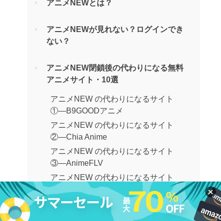
アニメNEWとは？
アニメNEWが見れない？ログインでき
ない？
アニメNEW閉鎖後の代わりになる無料
アニメサイト・10選
アニメNEW の代わりになるサイト
①―B9GOODアニメ
アニメNEW の代わりになるサイト
②―Chia Anime
アニメNEW の代わりになるサイト
③―AnimeFLV
アニメNEW の代わりになるサイト
④―Gogoanime
アニメNEW の代わりになるサイト
⑤―9anime