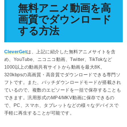
無料アニメ動画を高
画質でダウンロード
する方法
CleverGet
は、上記に紹介した無料アニメサイトを含
め、YouTube、ニコニコ動画、Twitter、TikTokなど
1000以上の動画共有サイトから動画を最大8K、
320kbpsの高画質・高音質でダウンロードできる専門ソ
フトです。また、バッチダウンロードモードが搭載され
ているので、複数のエピソードを一括で保存することも
できます。汎用形式のMP4/MKV動画に保存できるの
で、PC、スマホ、タブレットなどの様々なデバイスで
手軽に再生することが可能です。