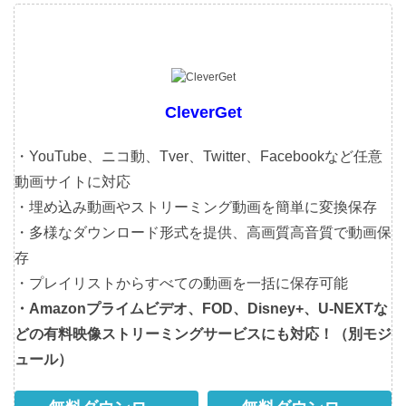
CleverGet
・YouTube、ニコ動、Tver、Twitter、Facebookなど任意
動画サイトに対応
・埋め込み動画やストリーミング動画を簡単に変換保存
・多様なダウンロード形式を提供、高画質高音質で動画保
存
・プレイリストからすべての動画を一括に保存可能
・Amazonプライムビデオ、FOD、Disney+、U-NEXTな
どの有料映像ストリーミングサービスにも対応！（別モジ
ュール）