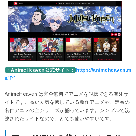
・AnimeHeaven公式サイト：
https://animeheaven.m
e/
AnimeHeaven は完全無料でアニメを視聴できる海外サ
イトです。高い人気を博している新作アニメや、定番の
名作アニメの全シリーズが揃っています。シンプルで洗
練されたサイトなので、とても使いやすいです。