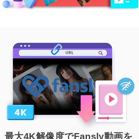
最大4K解像度でFansly動画を