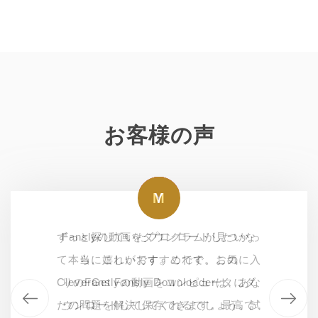
お客様の声
M
M
K
Y
ずっと探していたプログラムが見つかっ
Fanslyの動画をダウンロードしたいな
Fanslyの動画をダウンロードしたいな
まさに私が求めていたものです。
て本当に嬉しいです。これで、お気に入
Fanslyから動画をダウンロードするの
ら、これがおすすめです。この
ら、これがおすすめです。この
CleverGet Fansly Downloaderは、あな
CleverGet Fansly Downloaderは、あな
りのFanslyの動画をコンピュータにダ
がこんなに簡単になったのは初めてで
たの問題を解決してくれるでしょう。試
す。品質と速度にも大満足です。チーム
たの問題を解決してくれるでしょう。試
ウンロードして保存できます。最高で
してみる価値ありです。
してみる価値ありです。
に感謝します。
す！