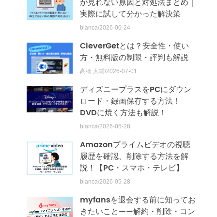
が見れない原因と対処法まとめ｜
実際に試して分かった解決策
bianca/2026-06-24
CleverGetとは？安全性・使い
方・無料版の制限・評判も解説
高橋 大輔/2026-07-01
ディズニープラスをPCにダウン
ロード・録画保存する方法！
DVDに焼く方法も解説！
bianca/2026-05-28
Amazonプライムビデオの視聴
履歴を確認、削除する方法を解
説！【PC・スマホ・テレビ】
bianca/2026-05-28
myfansを退会する前に知ってお
きたいこと——解約・削除・コン