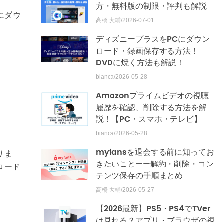
方・無料版の制限・評判も解説
軽にダウ
高橋 大輔/2026-07-01
ディズニープラスをPCにダウン
ロード・録画保存する方法！
DVDに焼く方法も解説！
bianca/2026-05-28
Amazonプライムビデオの視聴
履歴を確認、削除する方法を解
説！【PC・スマホ・テレビ】
bianca/2026-05-28
myfansを退会する前に知ってお
りま
きたいこと——解約・削除・コン
ロード
テンツ保存の手順まとめ
高橋 大輔/2026-05-27
【2026最新】PS5・PS4でTVer
は見れる？アプリ・ブラウザの視