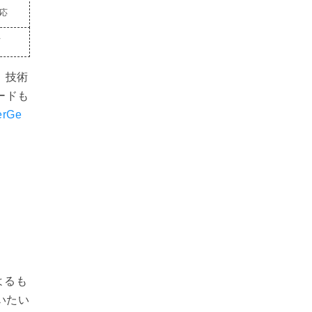
応
可
理）技術
ードも
erGe
よるも
行いたい