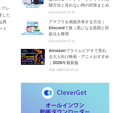
聴方法と見れない時の対策まとめ
うプレ
bianca/2026-05-26
整した
アマプラを画面共有する方法｜
は異
Discordで真っ黒になる原因と対
ード
処法も整理
bianca/2026-05-25
Amazonプライムビデオで見れ
る大人向け映画・アニメおすすめ
｜2026年最新版
高橋 大輔/2026-05-19