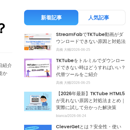
新着記事
人気記事
？
StreamFabでTKTube動画がダ
ウンロードできない原因と対処法
高橋 大輔/2026-06-25
TKTubeをトルミルでダウンロー
日紹介
ドできない時はどうすればいい？
能か
代替ツールをご紹介
高橋 大輔/2026-06-25
【2026年最新】TKTube HTML5
が見れない原因と対処法まとめ｜
実際に試して分かった解決策
bianca/2026-06-24
CleverGetとは？安全性・使い