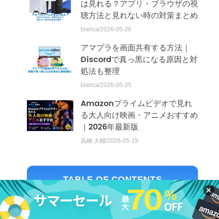
は見れる？アプリ・ブラウザの視
聴方法と見れない時の対策まとめ
bianca/2026-05-26
アマプラを画面共有する方法｜
Discordで真っ黒になる原因と対
処法も整理
bianca/2026-05-25
Amazonプライムビデオで見れ
る大人向け映画・アニメおすすめ
｜2026年最新版
高橋 大輔/2026-05-19
TABLE OF CONTENTS
TVerで広告ブロック・CMカットできる