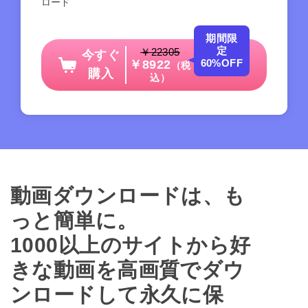
ロード
期間限
定
￥22305
今すぐ
60%OFF
￥8922
（税
購入
込）
動画ダウンロードは、も
っと簡単に。
1000以上のサイトから好
きな動画を高画質でダウ
ンロードして永久に保