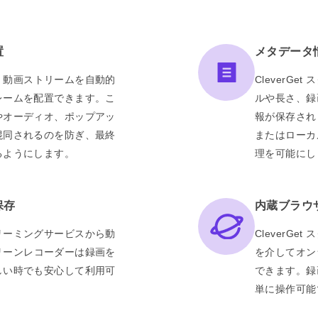
置
メタデータ
ーは、動画ストリームを自動的
CleverG
レームを配置できます。こ
ルや長さ、録
やオーディオ、ポップアッ
報が保存され
混同されるのを防ぎ、最終
またはローカ
るようにします。
理を可能にし
保存
内蔵ブラウ
リーミングサービスから動
CleverG
スクリーンレコーダーは録画を
を介してオン
しい時でも安心して利用可
できます。録
単に操作可能