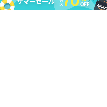
法的免責条項
|
DMCA
|
プライバシーポリシー
|
購入ポリシー
|
返
金ポリシー
|
ライセンス規約
|
利用規約
|
会社情報
|
お問い合わせ
|
アンインストール
|
アフィリエイト
|
レビューキャンペーン
Copyright ©
2026
Cleverget
All Rights Reserved.
日本語
本サイトcleverget.jpに掲載されている商品またはサービスなどの名称は、一
般に各社の商標または登録商標です。下記の他社商標・登録商標をはじめ、
YouTube、Facebook、Twitter、Instagram、Amazon、Netflix、Hulu、
Disney +、HBOなどを含む、これらに限定されていません。CleverGetはこれ
らの企業が所有または提携しているわけではありません。なお、文章および
図表中では、「™」、「®」は明記しておりません。その他、弊社以外の製
品・サービスの利用をご希望の際は、各社にお問い合わせください。