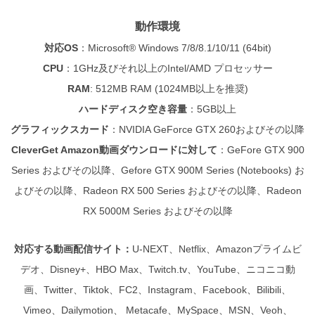
動作環境
対応OS
：
Microsoft® Windows 7/8/8.1/10/11 (64bit)
CPU
：
1GHz及びそれ以上のIntel/AMD プロセッサー
RAM
: 512MB RAM (1024MB以上を推奨)
ハードディスク空き容量
：
5GB以上
グラフィックスカード
：NVIDIA GeForce GTX 260およびその以降
CleverGet Amazon動画ダウンロードに対して
：GeFore GTX 900
Series およびその以降、Gefore GTX 900M Series (Notebooks) お
よびその以降、Radeon RX 500 Series およびその以降、Radeon
RX 5000M Series およびその以降
対応する動画配信サイト：
U-NEXT、Netflix、Amazonプライムビ
デオ、Disney+、HBO Max、
Twitch.tv、YouTube、ニコニコ動
画、Twitter、Tiktok、FC2、Instagram、Facebook、Bilibili、
Vimeo、Dailymotion、 Metacafe、MySpace、MSN、Veoh、