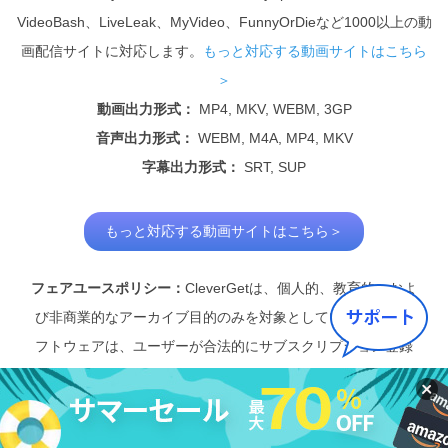
VideoBash、LiveLeak、MyVideo、FunnyOrDieなど1000以上の動
画配信サイトに対応します。
もっと対応する動画サイトはこちら
＞
動画出力形式：
MP4, MKV, WEBM, 3GP
音声出力形式：
WEBM, M4A
, MP4, MKV
字幕出力形式：
SRT, SUP
もっと対応する動画サイトはこちら＞
フェアユースポリシー：
CleverGetは、個人的、教育的、およ
び非商業的なアーカイブ目的のみを対象としています。本ソ
フトウェアは、ユーザーが合法的にサブスクリプション登録
または購入したデジタルメディア、ライブストリーム、また
はオンラインコースのローカルコピーを保存することを可能
にします。許可のない動画のダウンロード、およびCleverGet