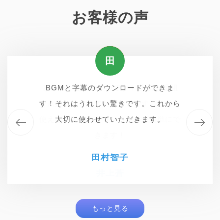
お客様の声
井
田
井
田
とにかく使いやすいです！ 大切な番組
とにかく使いやすいです！ 大切な番組
BGMと字幕のダウンロードができま
BGMと字幕のダウンロードができま
を永久に保存しておきたいです。これを
す！それはうれしい驚きです。これから
を永久に保存しておきたいです。これを
す！それはうれしい驚きです。これから
使えば、動画のダウンロードが簡単にで
使えば、動画のダウンロードが簡単にで
大切に使わせていただきます。
大切に使わせていただきます。
きます！
きます！
田村智子
田村智子
井上蒼
井上蒼
もっと見る