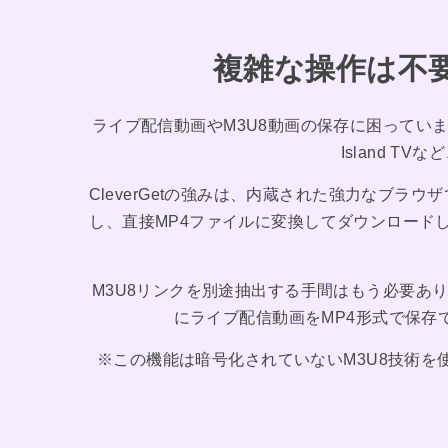
複雑な操作は不
ライブ配信動画やM3U8動画の保存に困っていませんか？ 
Island 
CleverGetの強みは、内蔵された強力なブラ
し、直接MP4ファイルに変換してダウンロードし
M3U8リンクを別途抽出する手間はもう必要ありま
にライブ配信動画をMP4形式で保存で
※この機能は暗号化されていないM3U8技術を