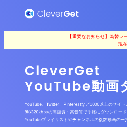
Clever
Get
【重要なお知らせ】為替レー
現
Clever
Get
YouTube動
YouTube、Twitter、Pinterestなど1000
8K/320kbpsの高画質・高音質で手軽にダウンロ
YouTubeプレイリストやチャンネルの複数動画の