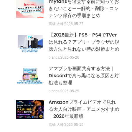
myfansを退会する前に知ってお
きたいこと——解約・削除・コン
テンツ保存の手順まとめ
高橋 大輔/2026-05-27
【2026最新】PS5・PS4でTVer
は見れる？アプリ・ブラウザの視
聴方法と見れない時の対策まとめ
bianca/2026-05-26
アマプラを画面共有する方法｜
Discordで真っ黒になる原因と対
処法も整理
bianca/2026-05-25
Amazonプライムビデオで見れ
る大人向け映画・アニメおすすめ
｜2026年最新版
高橋 大輔/2026-05-19