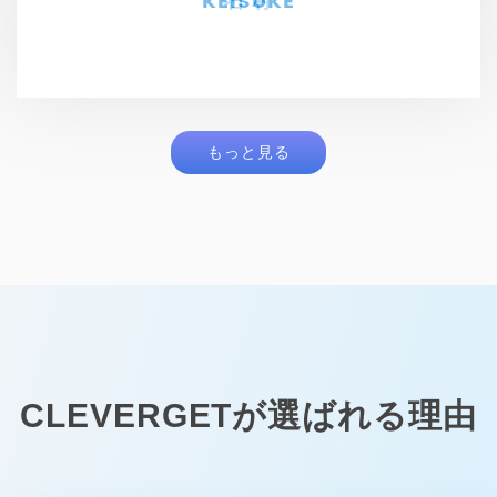
KEISUKE
石 村
石 村
ミユキ
もっと見る
CLEVERGETが選ばれる理由