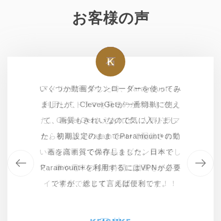
お客様の声
石
ミ
石
K
いくつか動画ダウンローダーを使ってみ
アメリカで留学した時、Paramount+を
アメリカで留学した時、Paramount+を
最近海外ストリーミングサービスの
ましたが、CleverGetが一番簡単に使え
利用してドラマを見るのが大好きでし
利用してドラマを見るのが大好きでし
Paramount+に夢中になって、毎日
た。CleverGetさえあれば、人気ドラマ
た。CleverGetさえあれば、人気ドラマ
iCarly、Halo The Seriesなどの海外ド
て、画質もきれいなので気に入りまし
ラマを見ています。外出先でも観たいで
から映画までParamount+で配信されて
た。初期設定のままでParamount+の動
から映画までParamount+で配信されて
いるほぼすべての作品をダウンロードし
いるほぼすべての作品をダウンロードし
すので、何かParamount+から動画をダ
画を高画質で保存しました。日本で
て、車や電車の移動時間に動画をオフラ
ウンロードできるツールがあるかなー？
て、車や電車の移動時間に動画をオフラ
Paramount+を利用するにはVPNが必要
イン再生できます。感動しました！！
と探してみたら、こちらのツールを発
イン再生できます。感動しました！！
ですが、総じて言えば便利です。
見！高画質で素早くダウンロードしてく
れて本当に助かりました！