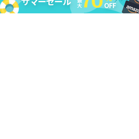
法的免責条項
|
DMCA
|
プライバシーポリシー
|
購入ポリシー
|
返
金ポリシー
|
ライセンス規約
|
利用規約
|
会社情報
|
お問い合わせ
|
アンインストール
|
アフィリエイト
|
レビューキャンペーン
Copyright ©
2026
Cleverget
All Rights Reserved.
日本語
本サイトcleverget.jpに掲載されている商品またはサービスなどの名称は、一
般に各社の商標または登録商標です。下記の他社商標・登録商標をはじめ、
YouTube、Facebook、Twitter、Instagram、Amazon、Netflix、Hulu、
Disney +、HBOなどを含む、これらに限定されていません。CleverGetはこれ
らの企業が所有または提携しているわけではありません。なお、文章および
図表中では、「™」、「®」は明記しておりません。その他、弊社以外の製
品・サービスの利用をご希望の際は、各社にお問い合わせください。