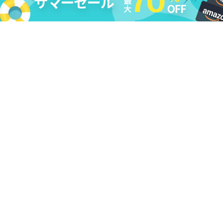
法的免責条項
|
DMCA
|
プライバシーポリシー
|
購入ポリシー
|
返
金ポリシー
|
ライセンス規約
|
利用規約
|
会社情報
|
お問い合わせ
|
アンインストール
|
アフィリエイト
|
レビューキャンペーン
Copyright ©
2026
Cleverget
All Rights Reserved.
日本語
本サイトcleverget.jpに掲載されている商品またはサービスなどの名称は、一
般に各社の商標または登録商標です。下記の他社商標・登録商標をはじめ、
YouTube、Facebook、Twitter、Instagram、Amazon、Netflix、Hulu、
Disney +、HBOなどを含む、これらに限定されていません。CleverGetはこれ
らの企業が所有または提携しているわけではありません。なお、文章および
図表中では、「™」、「®」は明記しておりません。その他、弊社以外の製
品・サービスの利用をご希望の際は、各社にお問い合わせください。