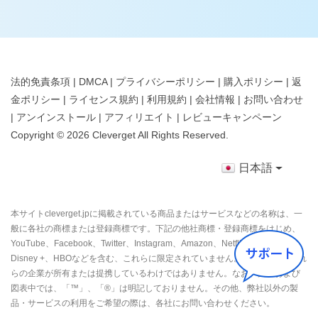
法的免責条項
|
DMCA
|
プライバシーポリシー
|
購入ポリシー
|
返
金ポリシー
|
ライセンス規約
|
利用規約
|
会社情報
|
お問い合わせ
|
アンインストール
|
アフィリエイト
|
レビューキャンペーン
Copyright ©
2026
Cleverget
All Rights Reserved.
日本語
本サイトcleverget.jpに掲載されている商品またはサービスなどの名称は、一
般に各社の商標または登録商標です。下記の他社商標・登録商標をはじめ、
YouTube、Facebook、Twitter、Instagram、Amazon、Netflix、Hulu、
Disney +、HBOなどを含む、これらに限定されていません。CleverGetはこれ
らの企業が所有または提携しているわけではありません。なお、文章および
図表中では、「™」、「®」は明記しておりません。その他、弊社以外の製
品・サービスの利用をご希望の際は、各社にお問い合わせください。