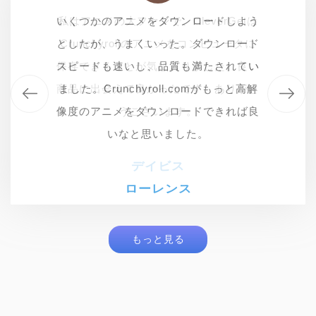
いくつかのアニメをダウンロードしよう
私はアニメの大ファンで、CleverGetは
私はアニメの大ファンで、CleverGetは
やっとCrunchyrollのアニメビデオダウ
としたが、うまくいった。ダウンロード
Crunchyrollのアニメをコンピュータに
Crunchyrollのアニメをコンピュータに
ンローダーを手に入れました。この
保存できることが気に入りました。良い
スピードも速いし、品質も満たされてい
保存できることが気に入りました。良い
CleverGetは本当に助かりました。よい
商品に出会えて良かったです。ありがと
商品に出会えて良かったです。ありがと
ました。Crunchyroll.comがもっと高解
製品を作り続けてください。
像度のアニメをダウンロードできれば良
うございます。
うございます。
いなと思いました。
ジェニファー
デイビス
デイビス
ローレンス
もっと見る