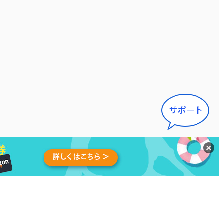
せ
|
アンインストール
|
アフィ
日本語