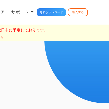
トア
サポート
購入する
無料ダウンロード
を近日中に予定しております。
い。