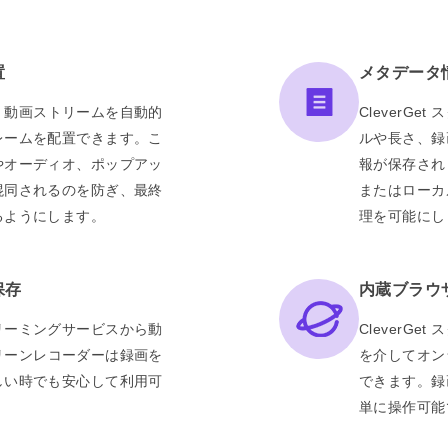
置
メタデータ
ーは、動画ストリームを自動的
CleverG
レームを配置できます。こ
ルや長さ、録
やオーディオ、ポップアッ
報が保存され
混同されるのを防ぎ、最終
またはローカ
るようにします。
理を可能にし
保存
内蔵ブラウ
リーミングサービスから動
CleverG
スクリーンレコーダーは録画を
を介してオン
しい時でも安心して利用可
できます。録
単に操作可能