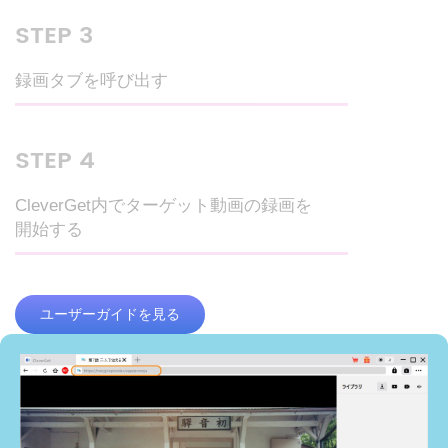
STEP 3
録画タブを呼び出す
STEP 4
CleverGet内でターゲット動画の録画を
開始する
ユーザーガイドを見る