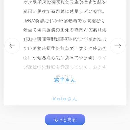
海外のニュースサイトでしか配信されな
オンラインで視聴した貴重な歴史番組を
ゲーム実況動画の制作にCleverGetを使
オンライン講座の録画に利用していま
す。画面と音声の両方を高画質で綺麗に
っています。高画質でスムーズな録画、
録画・保存するために使用しています。
い動画を録画するためにCleverGet ス
クリーンレコーダーを使っています。高
そして何より5倍速録画は本当に助かり
DRM保護されている動画でも問題なく
録画でき、受講生からの評判も良いで
画質で録画できるので、テレビで見るの
す。操作もシンプルで、初心者でも簡単
ます！編集作業にかかる時間が大幅に短
録画でき、画質の劣化もほとんどありま
と変わらないクオリティで楽しめます。
に使えます。特に、広告をスキップでき
せん。研究活動に不可欠なツールとなっ
縮され、動画投稿頻度も上げられまし
字幕も一緒に録画できるのが嬉しいです
る機能は、クリーンな動画を作成する上
た。以前使っていたレコーダーとは比べ
ています。操作も簡単で、すぐに使いこ
物にならないくらい快適です。特にライ
で非常に便利です。大変満足していま
なせる点も気に入っています。
ね。
ブ配信中の録画も安定していて、おすす
す。
めです！
吉田 拓海さん
恵子さん
みさきさん
Katoさん
もっと見る