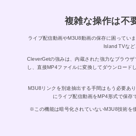
複雑な操作は不
ライブ配信動画やM3U8動画の保存に困っていませんか？ 
Island 
CleverGetの強みは、内蔵された強力なブラ
し、直接MP4ファイルに変換してダウンロードし
M3U8リンクを別途抽出する手間はもう必要ありま
にライブ配信動画をMP4形式で保存で
※この機能は暗号化されていないM3U8技術を