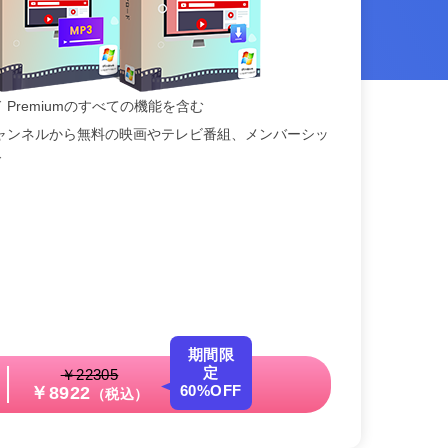
ド Premiumのすべての機能を含む
Vチャンネルから無料の映画やテレビ番組、メンバーシッ
ド
期間限
定
￥22305
60%OFF
￥8922
（税込）