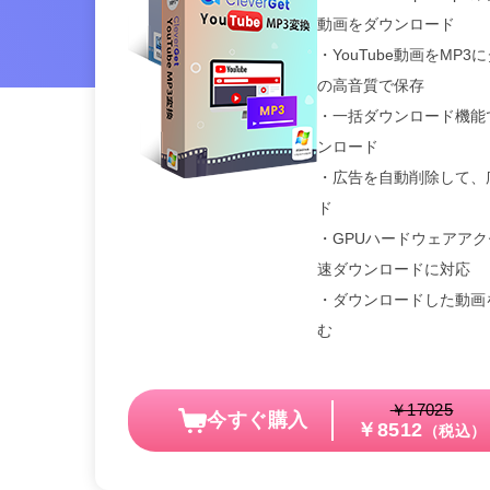
動画をダウンロード
・YouTube動画をMP3
の高音質で保存
・一括ダウンロード機能
ンロード
・広告を自動削除して、
ド
・GPUハードウェアア
速ダウンロードに対応
・ダウンロードした動画を
む
￥17025
今すぐ購入
￥8512
（税込）