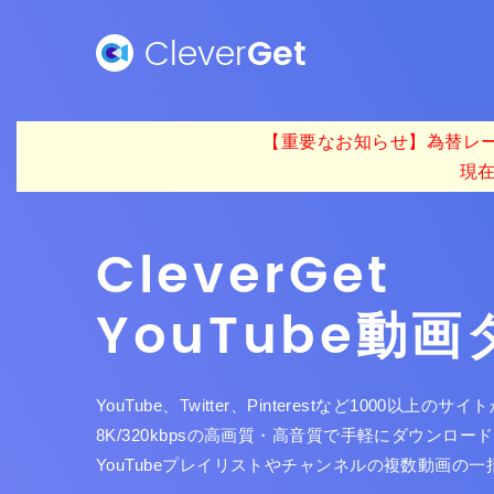
Clever
Get
【重要なお知らせ】為替レー
現
Clever
Get
YouTube動
YouTube、Twitter、Pinterestなど1000
8K/320kbpsの高画質・高音質で手軽にダウンロ
YouTubeプレイリストやチャンネルの複数動画の