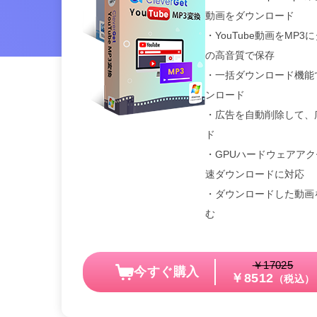
動画をダウンロード
・YouTube動画をMP3
の高音質で保存
・一括ダウンロード機能
ンロード
・広告を自動削除して、
ド
・GPUハードウェアア
速ダウンロードに対応
・ダウンロードした動画を
む
￥17025
今すぐ購入
￥8512
（税込）