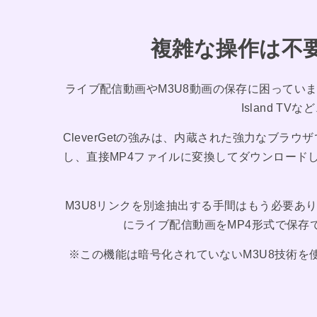
複雑な操作は不
ライブ配信動画やM3U8動画の保存に困っていませんか？ 
Island 
CleverGetの強みは、内蔵された強力なブラ
し、直接MP4ファイルに変換してダウンロードし
M3U8リンクを別途抽出する手間はもう必要ありま
にライブ配信動画をMP4形式で保存で
※この機能は暗号化されていないM3U8技術を