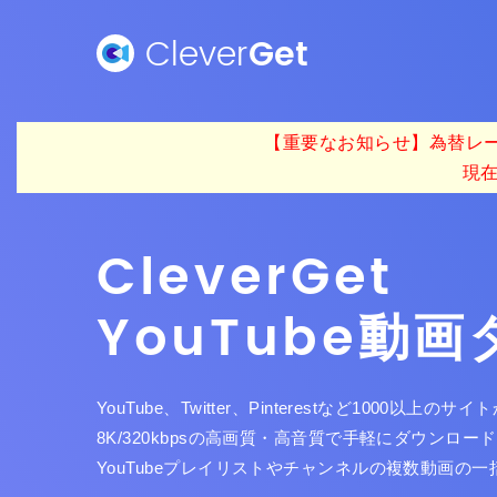
Clever
Get
【重要なお知らせ】為替レー
現
Clever
Get
YouTube動
YouTube、Twitter、Pinterestなど1000
8K/320kbpsの高画質・高音質で手軽にダウンロ
YouTubeプレイリストやチャンネルの複数動画の