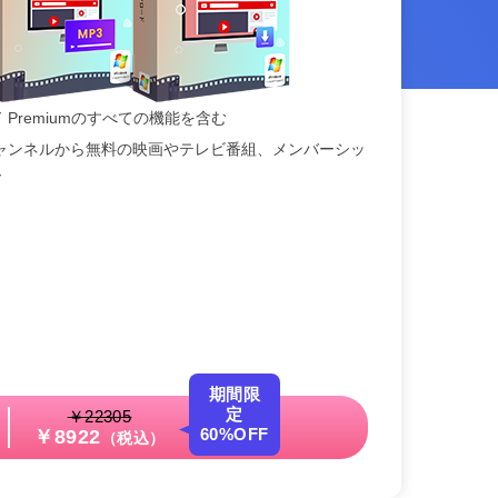
ド Premiumのすべての機能を含む
Vチャンネルから無料の映画やテレビ番組、メンバーシッ
ド
期間限
定
￥22305
60%OFF
￥8922
（税込）