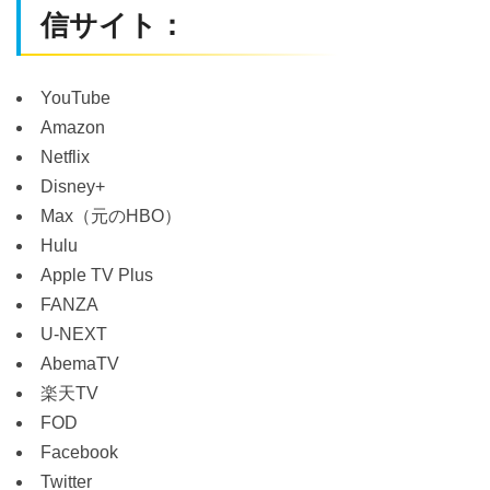
信サイト：
YouTube
Amazon
Netflix
Disney+
Max（元のHBO）
Hulu
Apple TV Plus
FANZA
U-NEXT
AbemaTV
楽天TV
FOD
Facebook
Twitter