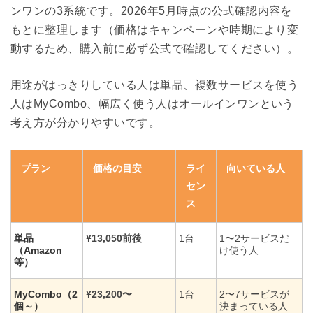
ンワンの3系統です。2026年5月時点の公式確認内容を
もとに整理します（価格はキャンペーンや時期により変
動するため、購入前に必ず公式で確認してください）。
用途がはっきりしている人は単品、複数サービスを使う
人はMyCombo、幅広く使う人はオールインワンという
考え方が分かりやすいです。
プラン
価格の目安
ライ
向いている人
セン
ス
単品
¥13,050前後
1台
1〜2サービスだ
（Amazon
け使う人
等）
MyCombo（2
¥23,200〜
1台
2〜7サービスが
個～）
決まっている人