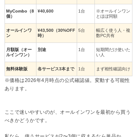
MyCombo（8
¥40,600
1台
※オールインワン
個）
とほぼ同額
オールインワ
¥43,500（30%OFF
5台
幅広く使う人・複
ン
時）
数PC共有
月額版（オー
別途
1台
短期間だけ使いた
ルインワン）
い人
無料体験版
各サービス3本まで
1台
まず相性確認向け
※価格は2026年4月時点の公式確認値。変動する可能性
あります。
ここで迷いやすいのが、オールインワンを最初から買う
べきかどうかです。
私なら、使うサービスが2〜3個に収まるなら単品か