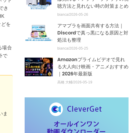
ネット
聴方法と見れない時の対策まとめ
でき
bianca/2026-05-26
K
などを
アマプラを画面共有する方法｜
Discordで真っ黒になる原因と対
処法も整理
る場合
bianca/2026-05-25
外で
Amazonプライムビデオで見れ
る大人向け映画・アニメおすすめ
｜2026年最新版
高橋 大輔/2026-05-19
いま