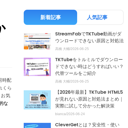
新着記事
人気記事
か
StreamFabでTKTube動画がダ
底
ウンロードできない原因と対処法
高橋 大輔/2026-06-25
TKTubeをトルミルでダウンロー
ドできない時はどうすればいい？
代替ツールをご紹介
同時配
高橋 大輔/2026-06-25
れくら
【2026年最新】TKTube HTML5
、お気
が見れない原因と対処法まとめ｜
的な
実際に試して分かった解決策
。
bianca/2026-06-24
CleverGetとは？安全性・使い