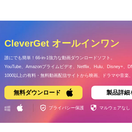
CleverGet オールインワン
誰にでも簡単！66-in-1強力な動画ダウンロードソフト。
YouTube、Amazonプライムビデオ、Netflix、Hulu、Disney+、D
1000以上の有料・無料動画配信サイトから映画、ドラマや音
無料ダウンロード
製品詳細
プライバシー保護
マルウェアなし