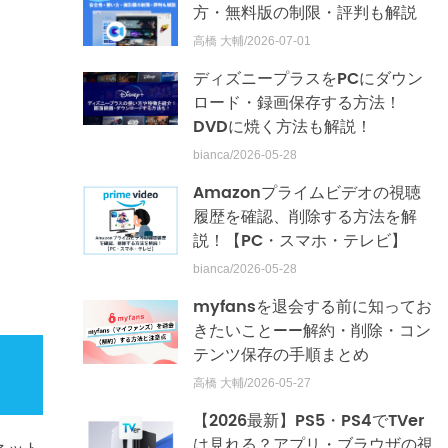
方・無料版の制限・評判も解説
高橋 大輔/2026-07-01
ディズニープラスをPCにダウン
ロード・録画保存する方法！
DVDに焼く方法も解説！
bianca/2026-05-28
Amazonプライムビデオの視聴
履歴を確認、削除する方法を解
説！【PC・スマホ・テレビ】
bianca/2026-05-28
myfansを退会する前に知ってお
きたいこと——解約・削除・コン
テンツ保存の手順まとめ
高橋 大輔/2026-05-27
【2026最新】PS5・PS4でTVer
は見れる？アプリ・ブラウザの視