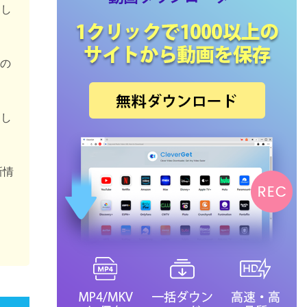
合し
習の
信し
新情