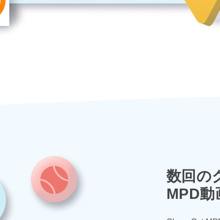
数回の
MPD