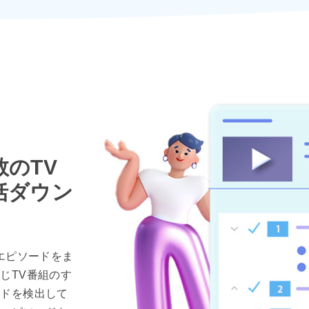
のTV
括ダウン
のエピソードをま
じTV番組のす
ードを検出して