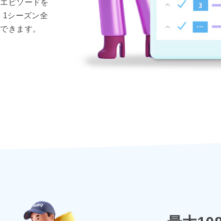
いエピソードを
、1シーズン全
ドできます。