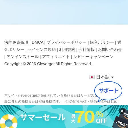
法的免責条項
|
DMCA
|
プライバシーポリシー
|
購入ポリシー
|
返
金ポリシー
|
ライセンス規約
|
利用規約
|
会社情報
|
お問い合わせ
|
アンインストール
|
アフィリエイト
|
レビューキャンペーン
Copyright ©
2026
Cleverget
All Rights Reserved.
日本語
本サイトcleverget.jpに掲載されている商品またはサービスなどの名称は、一
般に各社の商標または登録商標です。下記の他社商標・登録商標をはじめ、
YouTube、Facebook、Twitter、Instagram、Amazon、Netflix、Hulu、
Disney +、HBOなどを含む、これらに限定されていません。CleverGetはこれ
らの企業が所有または提携しているわけではありません。なお、文章および
図表中では、「™」、「®」は明記しておりません。その他、弊社以外の製