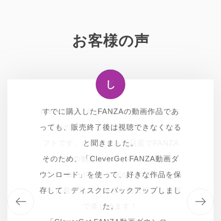
お客様の声
イ
ゆ
し
イ
CleverGetは今まで使った動画ダウンロ
CleverGetは今まで使った動画ダウンロ
FANZAでエロ動画を観たいので、月額
すでに購入したFANZAの動画作品であ
ーダーの中で最も高機能で使いやすいソ
見放題プランに加入しました。解約後で
っても、販売終了後は視聴できなくなる
ーダーの中で最も高機能で使いやすいソ
も観れるように動画を保存する方法を探
フトです。ハイビジョン品質でFANZA
フトです。ハイビジョン品質でFANZA
と聞きました。
からR18の動画をPCに保存できます。
してみると、CleverGet FANZA動画ダ
そのため、「CleverGet FANZA動画ダ
からR18の動画をPCに保存できます。
ウンロードという便利ツールを発見！こ
ウンロード」を使って、好きな作品を保
ダウンロードしたアダルト動画をSDカ
ダウンロードしたアダルト動画をSDカ
ードに取り込んで好きな時に好きな場所
存して、ディスクにバックアップしまし
ードに取り込んで好きな時に好きな場所
れで無事にFANZAから動画を保存でき
ました！ありがとうございます！
で楽しめます！
で楽しめます！
た。