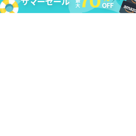
法的免責条項
|
DMCA
|
プライバシーポリシー
|
購入ポリシー
|
返
金ポリシー
|
ライセンス規約
|
利用規約
|
会社情報
|
お問い合わせ
|
アンインストール
|
アフィリエイト
|
レビューキャンペーン
Copyright ©
2026
Cleverget
All Rights Reserved.
日本語
本サイトcleverget.jpに掲載されている商品またはサービスなどの名称は、一
般に各社の商標または登録商標です。下記の他社商標・登録商標をはじめ、
YouTube、Facebook、Twitter、Instagram、Amazon、Netflix、Hulu、
Disney +、HBOなどを含む、これらに限定されていません。CleverGetはこれ
らの企業が所有または提携しているわけではありません。なお、文章および
図表中では、「™」、「®」は明記しておりません。その他、弊社以外の製
品・サービスの利用をご希望の際は、各社にお問い合わせください。