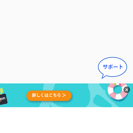
せ
|
アンインストール
|
アフィ
日本語