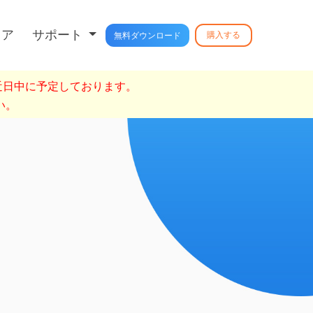
トア
サポート
購入する
無料ダウンロード
を近日中に予定しております。
い。