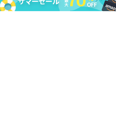
法的免責条項
|
DMCA
|
プライバシーポリシー
|
購入ポリシー
|
返
金ポリシー
|
ライセンス規約
|
利用規約
|
会社情報
|
お問い合わせ
|
アンインストール
|
アフィリエイト
|
レビューキャンペーン
Copyright ©
2026
Cleverget
All Rights Reserved.
日本語
本サイトcleverget.jpに掲載されている商品またはサービスなどの名称は、一
般に各社の商標または登録商標です。下記の他社商標・登録商標をはじめ、
YouTube、Facebook、Twitter、Instagram、Amazon、Netflix、Hulu、
Disney +、HBOなどを含む、これらに限定されていません。CleverGetはこれ
らの企業が所有または提携しているわけではありません。なお、文章および
図表中では、「™」、「®」は明記しておりません。その他、弊社以外の製
品・サービスの利用をご希望の際は、各社にお問い合わせください。